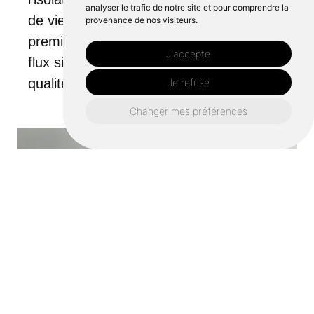
analyser le trafic de notre site et pour comprendre la
de vie à Betton. Faites de SNCP votre
provenance de nos visiteurs.
premier choix pour des installations de
J'accepte
flux simples VMC fiables et de haute
qualité.
Je refuse
Changer mes préférences