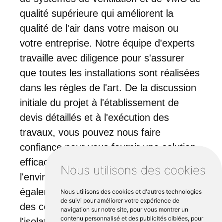
qualité supérieure qui améliorent la
qualité de l'air dans votre maison ou
votre entreprise. Notre équipe d'experts
travaille avec diligence pour s'assurer
que toutes les installations sont réalisées
dans les règles de l'art. De la discussion
initiale du projet à l'établissement de
devis détaillés et à l'exécution des
travaux, vous pouvez nous faire
confiance pour vous fournir une solution
efficace et respectueuse de
Nous utilisons des cookies
l'environnement. Nous proposons
également des services d'entretien et
Nous utilisons des cookies et d'autres technologies
de suivi pour améliorer votre expérience de
des conseils sur l'amélioration de
navigation sur notre site, pour vous montrer un
contenu personnalisé et des publicités ciblées, pour
l'isolation pour un meilleur environnement