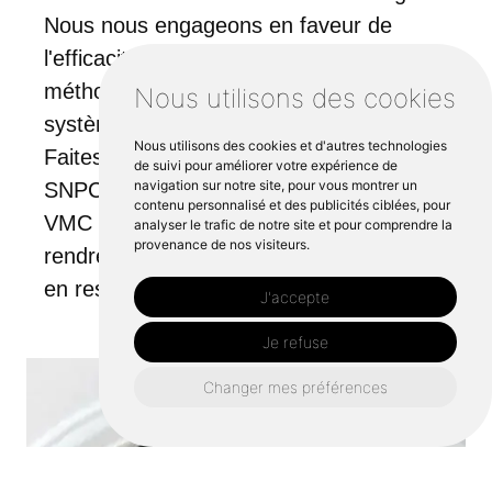
Nous nous engageons en faveur de
l'efficacité énergétique et utilisons des
méthodes écologiques pour tous nos
Nous utilisons des cookies
systèmes de plomberie et de ventilation.
Nous utilisons des cookies et d'autres technologies
Faites confiance à l'équipe dévouée de
de suivi pour améliorer votre expérience de
navigation sur notre site, pour vous montrer un
SNPC pour vos besoins en entretien
contenu personnalisé et des publicités ciblées, pour
VMC Bruz - nous nous efforçons de
analyser le trafic de notre site et pour comprendre la
provenance de nos visiteurs.
rendre vos espaces de vie plus sains tout
en respectant l'environnement.
J'accepte
Je refuse
Changer mes préférences